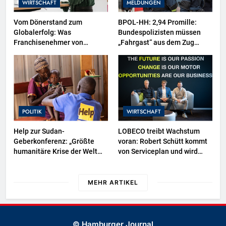
WIRTSCHAFT
MELDUNGEN
Vom Dönerstand zum
BPOL-HH: 2,94 Promille:
Globalerfolg: Was
Bundespolizisten müssen
Franchisenehmer von
„Fahrgast“ aus dem Zug
Mangal lernen können
tragen-
POLITIK
WIRTSCHAFT
Help zur Sudan-
LOBECO treibt Wachstum
Geberkonferenz: „Größte
voran: Robert Schütt kommt
humanitäre Krise der Welt
von Serviceplan und wird
weitet sich aus“
Director Business
Development
MEHR ARTIKEL
© Hamburger Journal