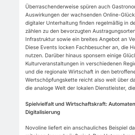
Überraschenderweise spüren auch Gastronomi
Auswirkungen der wachsenden Online-Glück
digitaler Unterhaltung finden regelmäßig in 
zählen zu den bevorzugten Austragungsorten
Infrastruktur sowie ein breites Angebot an V
Diese Events locken Fachbesucher an, die Ho
nutzen. Darüber hinaus sponsern einige Glüc
Kulturveranstaltungen in verschiedenen Reg
und die regionale Wirtschaft in den betroffe
Wertschöpfungskette reicht also weit über das
die analoge Welt der lokalen Dienstleister, di
Spielvielfalt und Wirtschaftskraft: Automaten
Digitalisierung
Novoline liefert ein anschauliches Beispiel d