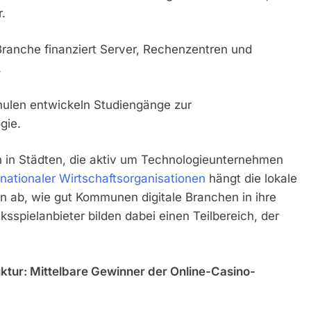
.
ranche finanziert Server, Rechenzentren und
.
len entwickeln Studiengänge zur
gie.
h in Städten, die aktiv um Technologieunternehmen
nationaler Wirtschaftsorganisationen
hängt die lokale
 ab, wie gut Kommunen digitale Branchen in ihre
ksspielanbieter bilden dabei einen Teilbereich, der
ktur: Mittelbare Gewinner der Online-Casino-