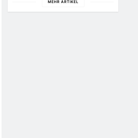
MEHR ARTIKEL