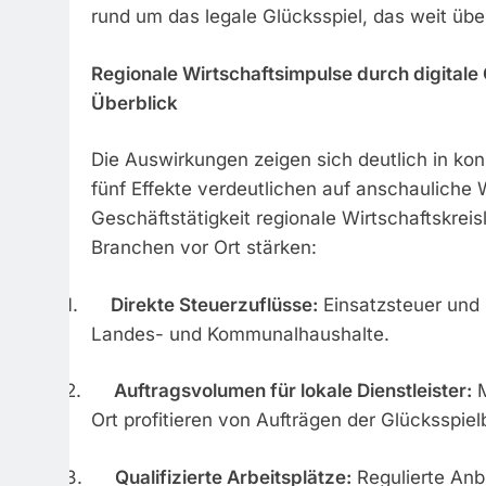
rund um das legale Glücksspiel, das weit über
Regionale Wirtschaftsimpulse durch digitale
Überblick
Die Auswirkungen zeigen sich deutlich in kon
fünf Effekte verdeutlichen auf anschauliche W
Geschäftstätigkeit regionale Wirtschaftskrei
Branchen vor Ort stärken:
1.
Direkte Steuerzuflüsse:
Einsatzsteuer und 
Landes- und Kommunalhaushalte.
2.
Auftragsvolumen für lokale Dienstleister:
M
Ort profitieren von Aufträgen der Glücksspie
3.
Qualifizierte Arbeitsplätze:
Regulierte Anbi