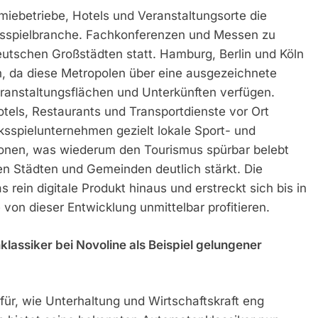
ebetriebe, Hotels und Veranstaltungsorte die
sspielbranche. Fachkonferenzen und Messen zu
deutschen Großstädten statt. Hamburg, Berlin und Köln
, da diese Metropolen über eine ausgezeichnete
eranstaltungsflächen und Unterkünften verfügen.
tels, Restaurants und Transportdienste vor Ort
ksspielunternehmen gezielt lokale Sport- und
ionen, was wiederum den Tourismus spürbar belebt
nen Städten und Gemeinden deutlich stärkt. Die
 rein digitale Produkt hinaus und erstreckt sich bis in
e von dieser Entwicklung unmittelbar profitieren.
klassiker bei Novoline als Beispiel gelungener
afür, wie Unterhaltung und Wirtschaftskraft eng