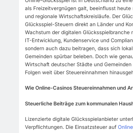
Online-Glücksspiel ist in Deutschland zu ei
als Freizeitvergnügen galt, beeinflusst heu
und regionale Wirtschaftskreisläufe. Der Glüc
Glücksspiel-Steuern direkt an Länder und Ko
Wachstum der digitalen Glücksspielbranche 
IT-Entwicklung, Kundenservice und Complianc
sondern auch dazu beitragen, dass sich loka
Gemeinden spürbar beleben. Doch wie genau 
Wirtschaft deutscher Städte und Gemeinden 
Folgen weit über Steuereinnahmen hinausgehe
Wie Online-Casinos Steuereinnahmen und Ar
Steuerliche Beiträge zum kommunalen Haush
Lizenzierte digitale Glücksspielanbieter unte
Verpflichtungen. Die Einsatzsteuer auf
Online