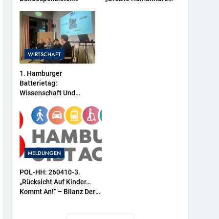
Müssen „Fahrgast“ Aus
Krise Der Welt Weitet
Dem Zug Tragen-
Sich Aus“
WIRTSCHAFT
1. Hamburger
Batterietag:
Wissenschaft Und
Wirtschaft Sind Sich
Einig / Die
Energiewende Braucht
Speicher, Nicht
Stillstand
MELDUNGEN
POL-HH: 260410-3.
„Rücksicht Auf Kinder…
Kommt An!“ – Bilanz Der
Dreiwöchigen
Verkehrssicherheitsaktion