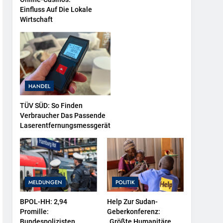
Einfluss Auf Die Lokale
Wirtschaft
HANDEL
TÜV SÜD: So Finden
Verbraucher Das Passende
Laserentfernungsmessgerät
MELDUNGEN
POLITIK
BPOL-HH: 2,94
Help Zur Sudan-
Promille:
Geberkonferenz:
Bundespolizisten
„Größte Humanitäre