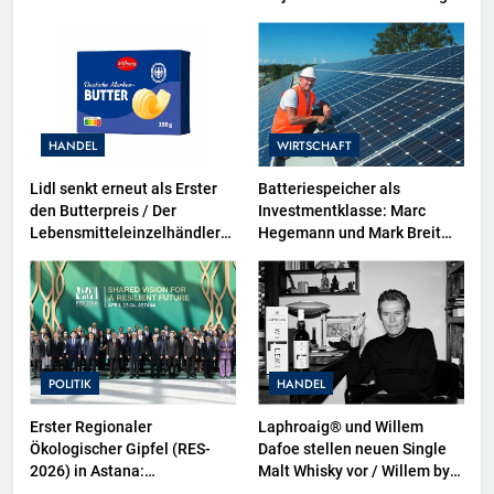
für wirtschaftliche
Zusammenarbeit
HANDEL
WIRTSCHAFT
Lidl senkt erneut als Erster
Batteriespeicher als
den Butterpreis / Der
Investmentklasse: Marc
Lebensmitteleinzelhändler
Hegemann und Mark Breit
gibt sinkende Rohstoffpreise
von PVMarktplatz verraten,
konsequent an die Kunden
warum smarte Anleger jetzt
weiter
auf Standalone-Speicher
setzen
POLITIK
HANDEL
Erster Regionaler
Laphroaig® und Willem
Ökologischer Gipfel (RES-
Dafoe stellen neuen Single
2026) in Astana:
Malt Whisky vor / Willem by
Zentralasien rückt bei Klima-
Willem