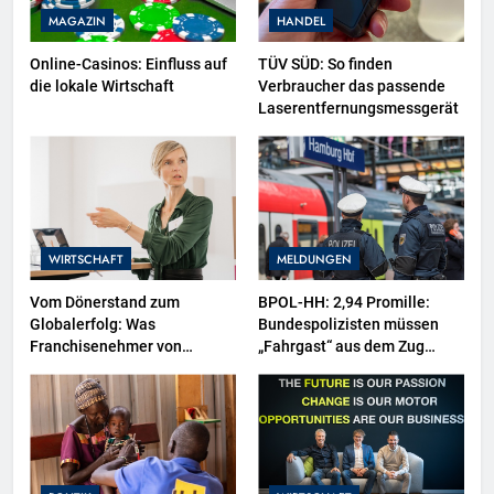
MAGAZIN
HANDEL
Online-Casinos: Einfluss auf
TÜV SÜD: So finden
die lokale Wirtschaft
Verbraucher das passende
Laserentfernungsmessgerät
WIRTSCHAFT
MELDUNGEN
Vom Dönerstand zum
BPOL-HH: 2,94 Promille:
Globalerfolg: Was
Bundespolizisten müssen
Franchisenehmer von
„Fahrgast“ aus dem Zug
Mangal lernen können
tragen-