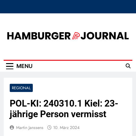
Skip
to
content
Hamburger Journal
MENU
REGIONAL
POL-KI: 240310.1 Kiel: 23-
jährige Person vermisst
Martin Janssens
10. März 2024