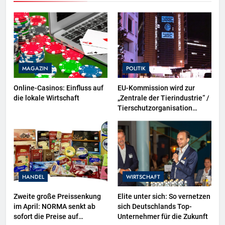
MAGAZIN
POLITIK
Online-Casinos: Einfluss auf
EU-Kommission wird zur
die lokale Wirtschaft
„Zentrale der Tierindustrie“ /
Tierschutzorganisation
Animal Equality prangert mit
Projektion in Brüssel die
Nähe der EU-Kommission zur
Tierindustrie an
HANDEL
WIRTSCHAFT
Zweite große Preissenkung
Elite unter sich: So vernetzen
im April: NORMA senkt ab
sich Deutschlands Top-
sofort die Preise auf
Unternehmer für die Zukunft