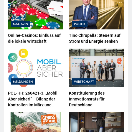
MAGAZIN
POLITIK
Online-Casinos: Einfluss auf
Tino Chrupalla: Steuern auf
die lokale Wirtschaft
Strom und Energie senken
MELDUNGEN
WIRTSCHAFT
POL-HH: 260421-3. „Mobil.
Konstituierung des
Aber sicher!“ – Bilanz der
Innovationsrats für
Kontrollen im März und
Deutschland
Zweiräder als
Schwerpunktthema im April