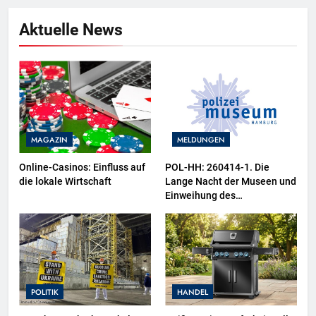
Aktuelle News
MAGAZIN
MELDUNGEN
Online-Casinos: Einfluss auf
POL-HH: 260414-1. Die
die lokale Wirtschaft
Lange Nacht der Museen und
Einweihung des
Wasserschutzpolizeibootes
sowie neuer
Ausstellungsbereiche im
Polizeimuseum Hamburg
POLITIK
HANDEL