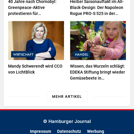
40 Jahre nach Chornobyl:
Heißer Saisonauftakt im All-
Greenpeace-Aktive
Black-Design: Der Napoleon
protestieren für
Rogue PRO-S 525 in der
Unterstützung bei
exklusiven Grillfürst-Edition
Wiederaufbau der zerstörten
Schutzhülle / Greenpeace-
Report dokumentiert Folgen
des russischen
Drohnenangriffs
WIRTSCHAFT
HANDEL
Mandy Schwerendt wird CCO
Wissen, das Wurzeln schlägt:
von LichtBlick
EDEKA Stiftung bringt wieder
Gemüsebeete in
Deutschlands Kitas
MEHR ARTIKEL
© Hamburger Journal
Impressum
Datenschutz
Werbung