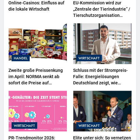
Online-Casinos: Einfluss auf
EU-Kommission wird zur
die lokale Wirtschaft
„Zentrale der Tierindustrie“ /
Tierschutzorganisation
Animal Equality prangert mit
Projektion in Brüssel die
Nähe der EU-Kommission zur
Tierindustrie an
HANDEL
WIRTSCHAFT
Zweite große Preissenkung
Schluss mit der Strompreis-
im April: NORMA senkt ab
Falle: Energielösungen
sofort die Preise auf
Deutschland zeigt, wie
Schokolade und Käse um bis
Hausbesitzer jetzt zu
zu 16 Prozent / Mit
eigenen Energieversorgern
LECKERROM, CREMISEE,
werden und dabei sogar Geld
EXCELSIOR süßer und
verdienen
herzhafter Genuss
WIRTSCHAFT
WIRTSCHAFT
PR-Trendmonitor 2026:
Elite unter sich: So vernetzen