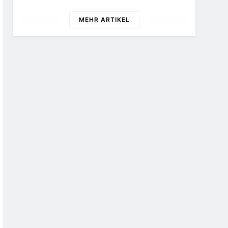
Zukunft
26 Schokoladenartikel
Jetzt Bis Zu 13 Prozent
MEHR ARTIKEL
Günstiger