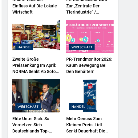
Einfluss Auf Die Lokale
Zur „Zentrale Der
Wirtschaft
Tierindustrie“ /
Tierschutzorganisation
Animal Equality
Prangert Mit Projektion
In Brüssel Die Nähe Der
EU-Kommission Zur
HANDEL
WIRTSCHAFT
Tierindustrie An
Zweite Große
PR-Trendmonitor 2026:
Preissenkung Im April:
Kaum Bewegung Bei
NORMA Senkt Ab Sofort
Den Gehältern
Die Preise Auf
Schokolade Und Käse
Um Bis Zu 16 Prozent /
Mit LECKERROM,
CREMISEE, EXCELSIOR
WIRTSCHAFT
HANDEL
Süßer Und Herzhafter
Genuss
Elite Unter Sich: So
Mehr Genuss Zum
Vernetzen Sich
Kleinen Preis: Lidl
Deutschlands Top-
Senkt Dauerhaft Die
Unternehmer Für Die
Preise Für Schokolade /