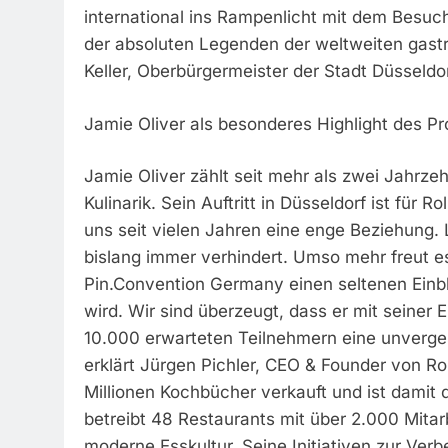
international ins Rampenlicht mit dem Besuc
der absoluten Legenden der weltweiten gast
Keller, Oberbürgermeister der Stadt Düsseldor
Jamie Oliver als besonderes Highlight des 
Jamie Oliver zählt seit mehr als zwei Jahrze
Kulinarik. Sein Auftritt in Düsseldorf ist für R
uns seit vielen Jahren eine enge Beziehung.
bislang immer verhindert. Umso mehr freut es
Pin.Convention Germany einen seltenen Einb
wird. Wir sind überzeugt, dass er mit seiner 
10.000 erwarteten Teilnehmern eine unverges
erklärt Jürgen Pichler, CEO & Founder von Rol
Millionen Kochbücher verkauft und ist damit d
betreibt 48 Restaurants mit über 2.000 Mitarb
moderne Esskultur. Seine Initiativen zur Ve