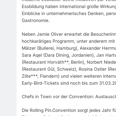
Essbildung haben international große Wirkung e
Einblicke in unternehmerisches Denken, persö
Gastronomie.
Neben Jamie Oliver erwartet die Besucherinn
hochkarätiges Programm, unter anderem mit T
Mälzer (Bullerei, Hamburg), Alexander Herrm
Sara Aqel (Dara Dining, Jordanien), Jan Ha
(Restaurant Horváth**, Berlin), Norbert Nieder
(Restaurant Gül, Schweiz), Rosina Ostler (Re
Zilte***, Flandern) und vielen weiteren inte
Early-Bird-Tickets sind noch bis zum 31.03.2
Chefs in Town vor der Convention: Austausch,
Die Rolling Pin.Convention sorgt jedes Jahr