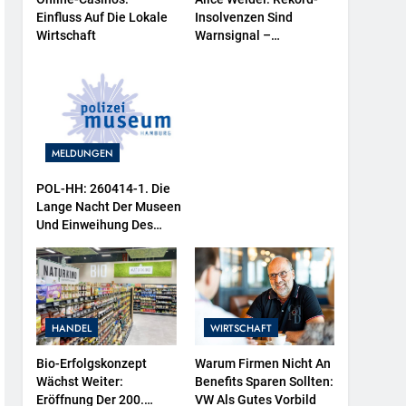
Einfluss Auf Die Lokale
Insolvenzen Sind
Wirtschaft
Warnsignal –
Bundesregierung
Verschärft Die
Wirtschaftskrise
MELDUNGEN
POL-HH: 260414-1. Die
Lange Nacht Der Museen
Und Einweihung Des
Wasserschutzpolizeibootes
Sowie Neuer
Ausstellungsbereiche Im
Polizeimuseum Hamburg
HANDEL
WIRTSCHAFT
Bio-Erfolgskonzept
Warum Firmen Nicht An
Wächst Weiter:
Benefits Sparen Sollten:
Eröffnung Der 200.
VW Als Gutes Vorbild