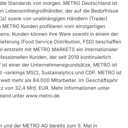
die Standards von morgen. METRO Deutschland ist
en Lebensmittelgroßhändler, der auf die Bedürfnisse
Ca) sowie von unabhängigen Händlern (Trader)
onen METRO Kunden profitieren vom einzigartigen
ens: Kunden können ihre Ware sowohl in einem der
lieferung (Food Service Distribution, FSD) beschaffen
allel entsteht mit METRO MARKETS ein internationaler
fessionellen Kunden, der seit 2019 kontinuierlich
“ ist einer der Unternehmensgrundsätze, METRO ist
und -rankings MSCI, Sustainalytics und CDP. METRO ist
tweit mehr als 84.000 Mitarbeiter. Im Geschäftsjahr
z von 32,4 Mrd. EUR. Mehr Informationen unter
land unter www.metro.de.
Pin und der METRO AG bereits zum 5. Mal in