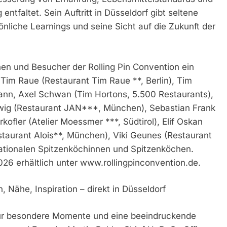
ntfaltet. Sein Auftritt in Düsseldorf gibt seltene
nliche Learnings und seine Sicht auf die Zukunft der
en und Besucher der Rolling Pin Convention ein
im Raue (Restaurant Tim Raue **, Berlin), Tim
ann, Axel Schwan (Tim Hortons, 5.500 Restaurants),
rtwig (Restaurant JAN***, München), Sebastian Frank
kofler (Atelier Moessmer ***, Südtirol), Elif Oskan
staurant Alois**, München), Viki Geunes (Restaurant
rnationalen Spitzenköchinnen und Spitzenköchen.
026 erhältlich unter www.rollingpinconvention.de.
 Nähe, Inspiration – direkt in Düsseldorf
 für besondere Momente und eine beeindruckende