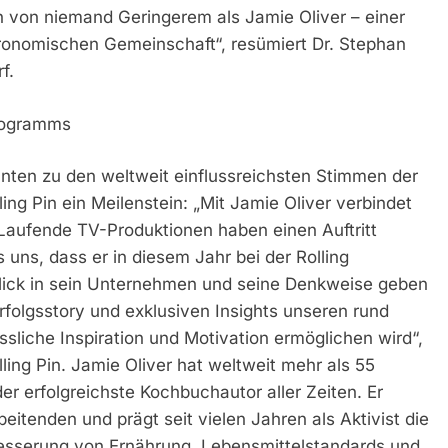
h von niemand Geringerem als Jamie Oliver – einer
ronomischen Gemeinschaft“, resümiert Dr. Stephan
f.
Programms
hnten zu den weltweit einflussreichsten Stimmen der
olling Pin ein Meilenstein: „Mit Jamie Oliver verbindet
 Laufende TV-Produktionen haben einen Auftritt
 uns, dass er in diesem Jahr bei der Rolling
lick in sein Unternehmen und seine Denkweise geben
Erfolgsstory und exklusiven Insights unseren rund
sliche Inspiration und Motivation ermöglichen wird“,
ling Pin. Jamie Oliver hat weltweit mehr als 55
er erfolgreichste Kochbuchautor aller Zeiten. Er
eitenden und prägt seit vielen Jahren als Aktivist die
rbesserung von Ernährung, Lebensmittelstandards und