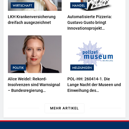
WIRTSCHAFT
HANDEL
LKH Krankenversicherung
Automatisierte Pizzeria:
dreifach ausgezeichnet
Gustavo Gusto bringt
Innovationsprojekt
„Gustavomat“ an den Start
POLITIK
MELDUNGEN
Alice Weidel: Rekord-
POL-HH: 260414-1. Die
Insolvenzen sind Warnsignal
Lange Nacht der Museen und
– Bundesregierung
Einweihung des
verschärft die
Wasserschutzpolizeibootes
Wirtschaftskrise
sowie neuer
Ausstellungsbereiche im
MEHR ARTIKEL
Polizeimuseum Hamburg