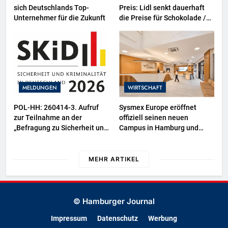
sich Deutschlands Top-
Preis: Lidl senkt dauerhaft
Unternehmer für die Zukunft
die Preise für Schokolade /
26 Schokoladenartikel jetzt
bis zu 13 Prozent günstiger
MELDUNGEN
WIRTSCHAFT
POL-HH: 260414-3. Aufruf
Sysmex Europe eröffnet
zur Teilnahme an der
offiziell seinen neuen
„Befragung zu Sicherheit und
Campus in Hamburg und
Kriminalität in Deutschland
setzt damit neue Maßstäbe
(SKiD) 2026“
für zukunftsorientierte
Arbeitsumgebungen
MEHR ARTIKEL
© Hamburger Journal
Impressum
Datenschutz
Werbung