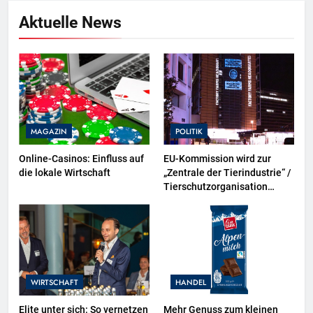
Aktuelle News
MAGAZIN
POLITIK
Online-Casinos: Einfluss auf
EU-Kommission wird zur
die lokale Wirtschaft
„Zentrale der Tierindustrie“ /
Tierschutzorganisation
Animal Equality prangert mit
Projektion in Brüssel die
Nähe der EU-Kommission zur
Tierindustrie an
WIRTSCHAFT
HANDEL
Elite unter sich: So vernetzen
Mehr Genuss zum kleinen