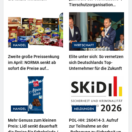
Tierschutzorganisation
Animal Equality prangert mit
Projektion in Brüssel die
Nähe der EU-Kommission zur
Tierindustrie an
HANDEL
WIRTSCHAFT
Zweite große Preissenkung
Elite unter sich: So vernetzen
im April: NORMA senkt ab
sich Deutschlands Top-
sofort die Preise auf
Unternehmer für die Zukunft
Schokolade und Käse um bis
zu 16 Prozent / Mit
LECKERROM, CREMISEE,
EXCELSIOR süßer und
herzhafter Genuss
HANDEL
MELDUNGEN
Mehr Genuss zum kleinen
POL-HH: 260414-3. Aufruf
Preis: Lidl senkt dauerhaft
zur Teilnahme an der