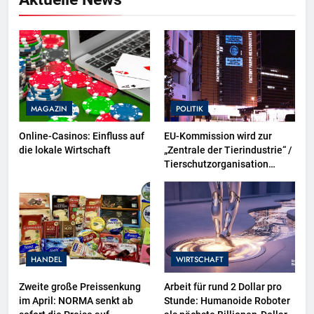
MAGAZIN
POLITIK
Online-Casinos: Einfluss auf
EU-Kommission wird zur
die lokale Wirtschaft
„Zentrale der Tierindustrie“ /
Tierschutzorganisation
Animal Equality prangert mit
Projektion in Brüssel die
Nähe der EU-Kommission zur
Tierindustrie an
HANDEL
WIRTSCHAFT
Zweite große Preissenkung
Arbeit für rund 2 Dollar pro
im April: NORMA senkt ab
Stunde: Humanoide Roboter