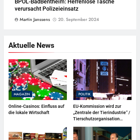
BPOL-BadBentheim: Herrenlose Tasche
verursacht Polizeieinsatz
Martin Janssens
20. September 2024
Aktuelle News
MAGAZIN
POLITIK
Online-Casinos: Einfluss auf
EU-Kommission wird zur
die lokale Wirtschaft
„Zentrale der Tierindustrie“ /
Tierschutzorganisation
Animal Equality prangert mit
Projektion in Brüssel die
Nähe der EU-Kommission zur