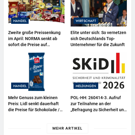
Tierindustrie an
HANDEL
WIRTSCHAFT
Zweite große Preissenkung
Elite unter sich: So vernetzen
im April: NORMA senkt ab
sich Deutschlands Top-
sofort die Preise auf
Unternehmer für die Zukunft
Schokolade und Käse um bis
zu 16 Prozent / Mit
LECKERROM, CREMISEE,
EXCELSIOR süßer und
herzhafter Genuss
HANDEL
MELDUNGEN
Mehr Genuss zum kleinen
POL-HH: 260414-3. Aufruf
Preis: Lidl senkt dauerhaft
zur Teilnahme an der
die Preise für Schokolade /
„Befragung zu Sicherheit und
26 Schokoladenartikel jetzt
Kriminalität in Deutschland
bis zu 13 Prozent günstiger
(SKiD) 2026“
MEHR ARTIKEL