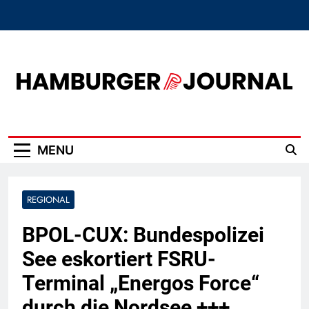
Skip
to
content
Hamburger Journal
MENU
REGIONAL
BPOL-CUX: Bundespolizei
See eskortiert FSRU-
Terminal „Energos Force“
durch die Nordsee +++