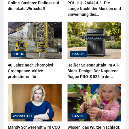
Online-Casinos: Einfluss auf
POL-HH: 260414-1. Die
die lokale Wirtschaft
Lange Nacht der Museen und
Einweihung des
Wasserschutzpolizeibootes
sowie neuer
Ausstellungsbereiche im
Polizeimuseum Hamburg
POLITIK
HANDEL
40 Jahre nach Chornobyl:
Heißer Saisonauftakt im All-
Greenpeace-Aktive
Black-Design: Der Napoleon
protestieren für
Rogue PRO-S 525 in der
Unterstützung bei
exklusiven Grillfürst-Edition
Wiederaufbau der zerstörten
Schutzhülle / Greenpeace-
Report dokumentiert Folgen
des russischen
Drohnenangriffs
WIRTSCHAFT
HANDEL
Mandy Schwerendt wird CCO
Wissen, das Wurzeln schlägt: