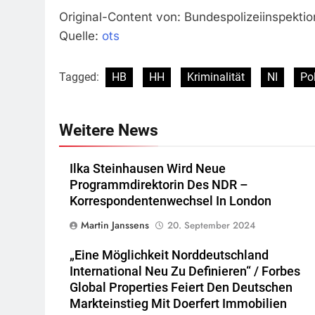
Original-Content von: Bundespolizeiinspektio
Quelle:
ots
Tagged:
HB
HH
Kriminalität
NI
Pol
Weitere News
Ilka Steinhausen Wird Neue
Programmdirektorin Des NDR –
Korrespondentenwechsel In London
Martin Janssens
20. September 2024
„Eine Möglichkeit Norddeutschland
International Neu Zu Definieren“ / Forbes
Global Properties Feiert Den Deutschen
Markteinstieg Mit Doerfert Immobilien