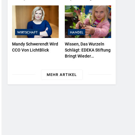
Protestieren Für
525 In Der Exklusiven
Unterstützung Bei
Grillfürst-Edition
Wiederaufbau Der
Zerstörten Schutzhülle /
Greenpeace-Report
WIRTSCHAFT
HANDEL
Dokumentiert Folgen
Des Russischen
Mandy Schwerendt Wird
Wissen, Das Wurzeln
Drohnenangriffs
CCO Von LichtBlick
Schlägt: EDEKA Stiftung
Bringt Wieder
Gemüsebeete In
Deutschlands Kitas
MEHR ARTIKEL