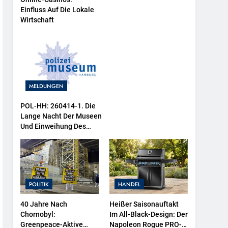
Einfluss Auf Die Lokale
Wirtschaft
MELDUNGEN
POL-HH: 260414-1. Die
Lange Nacht Der Museen
Und Einweihung Des
Wasserschutzpolizeibootes
Sowie Neuer
Ausstellungsbereiche Im
Polizeimuseum Hamburg
POLITIK
HANDEL
40 Jahre Nach
Heißer Saisonauftakt
Chornobyl:
Im All-Black-Design: Der
Greenpeace-Aktive
Napoleon Rogue PRO-S