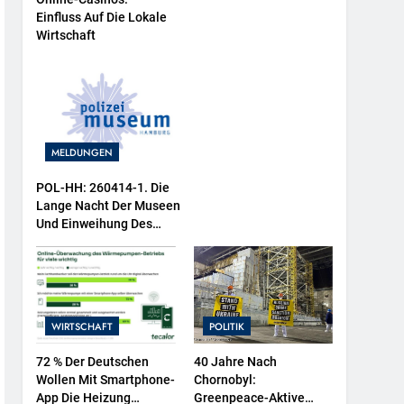
Einfluss Auf Die Lokale
Wirtschaft
MELDUNGEN
POL-HH: 260414-1. Die
Lange Nacht Der Museen
Und Einweihung Des
Wasserschutzpolizeibootes
Sowie Neuer
Ausstellungsbereiche Im
Polizeimuseum Hamburg
WIRTSCHAFT
POLITIK
72 % Der Deutschen
40 Jahre Nach
Wollen Mit Smartphone-
Chornobyl:
App Die Heizung
Greenpeace-Aktive