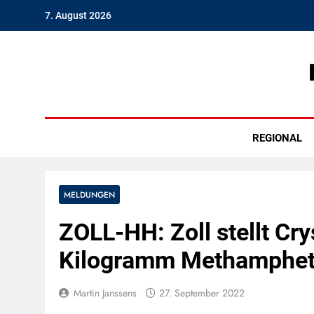
Skip
7. August 2026
to
content
Hambu
REGIONAL
MELDUNGEN
ZOLL-HH: Zoll stellt Cr
Kilogramm Methampheta
Martin Janssens
27. September 2022