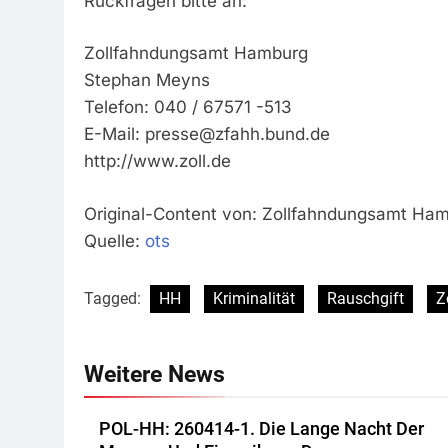
Rückfragen bitte an:
Zollfahndungsamt Hamburg
Stephan Meyns
Telefon: 040 / 67571 -513
E-Mail:
presse@zfahh.bund.de
http://www.zoll.de
Original-Content von: Zollfahndungsamt Hamb
Quelle:
ots
Tagged:
HH
Kriminalität
Rauschgift
Z
Weitere News
POL-HH: 260414-1. Die Lange Nacht Der