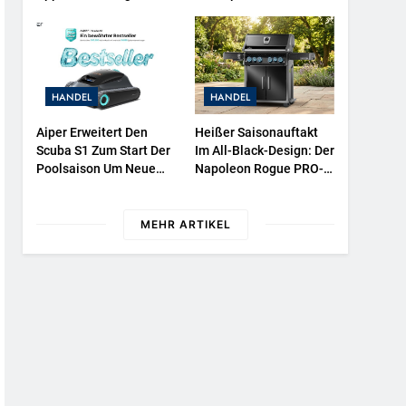
Überwachen
Protestieren Für
Unterstützung Bei
Wiederaufbau Der
Zerstörten Schutzhülle /
Greenpeace-Report
HANDEL
HANDEL
Dokumentiert Folgen
Des Russischen
Aiper Erweitert Den
Heißer Saisonauftakt
Drohnenangriffs
Scuba S1 Zum Start Der
Im All-Black-Design: Der
Poolsaison Um Neue
Napoleon Rogue PRO-S
Funktionen / Das
525 In Der Exklusiven
Bewährte Modell Wird
Grillfürst-Edition
Noch Effizienter Und
MEHR ARTIKEL
Komfortabler In Der
Nutzung