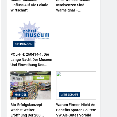
Einfluss Auf Die Lokale
Insolvenzen Sind
Wirtschaft
Warnsignal –
Bundesregierung
Verschärft Die
Wirtschaftskrise
MELDUNGEN
POL-HH: 260414-1. Die
Lange Nacht Der Museen
Und Einweihung Des
Wasserschutzpolizeibootes
Sowie Neuer
Ausstellungsbereiche Im
Polizeimuseum Hamburg
HANDEL
WIRTSCHAFT
Bio-Erfolgskonzept
Warum Firmen Nicht An
Wächst Weiter:
Benefits Sparen Sollten:
Eröffnung Der 200.
VW Als Gutes Vorbild