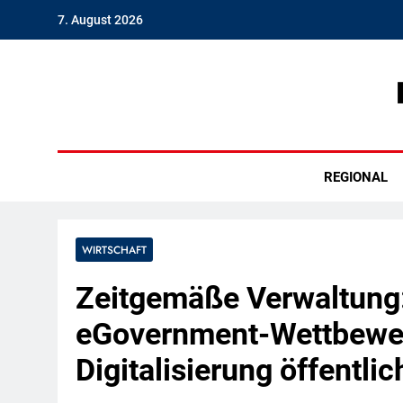
Skip
7. August 2026
to
content
Hambu
REGIONAL
WIRTSCHAFT
Zeitgemäße Verwaltung:
eGovernment-Wettbewer
Digitalisierung öffentli