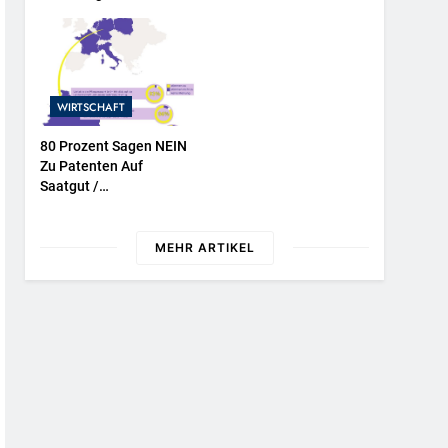
NATURKIND-Welt Bei
EDEKA
WIRTSCHAFT
80 Prozent Sagen NEIN
Zu Patenten Auf
Saatgut /
Repräsentative
Umfrage In Fünf EU-
Mitgliedstaaten
MEHR ARTIKEL