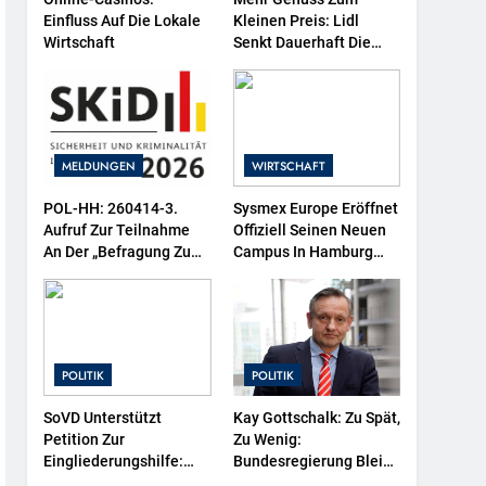
Einfluss Auf Die Lokale
Kleinen Preis: Lidl
Wirtschaft
Senkt Dauerhaft Die
Preise Für Schokolade /
26 Schokoladenartikel
Jetzt Bis Zu 13 Prozent
Günstiger
MELDUNGEN
WIRTSCHAFT
POL-HH: 260414-3.
Sysmex Europe Eröffnet
Aufruf Zur Teilnahme
Offiziell Seinen Neuen
An Der „Befragung Zu
Campus In Hamburg
Sicherheit Und
Und Setzt Damit Neue
Kriminalität In
Maßstäbe Für
Deutschland (SKiD)
Zukunftsorientierte
2026“
Arbeitsumgebungen
POLITIK
POLITIK
SoVD Unterstützt
Kay Gottschalk: Zu Spät,
Petition Zur
Zu Wenig:
Eingliederungshilfe:
Bundesregierung Bleibt
Teilhabe Darf Nicht
Echte Entlastung