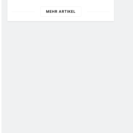
Unter Sparvorbehalt
Schuldig
Geraten
MEHR ARTIKEL