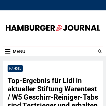
Skip
to
content
Hamburger Journal
MENU
HANDEL
Top-Ergebnis für Lidl in
aktueller Stiftung Warentest
/ W5 Geschirr-Reiniger-Tabs
sind Testsieger und erhalten