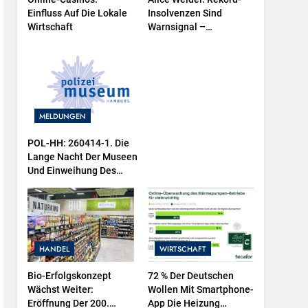
Einfluss Auf Die Lokale
Insolvenzen Sind
Wirtschaft
Warnsignal –
Bundesregierung
Verschärft Die
Wirtschaftskrise
MELDUNGEN
POL-HH: 260414-1. Die
Lange Nacht Der Museen
Und Einweihung Des
Wasserschutzpolizeibootes
Sowie Neuer
Ausstellungsbereiche Im
Polizeimuseum Hamburg
HANDEL
WIRTSCHAFT
Bio-Erfolgskonzept
72 % Der Deutschen
Wächst Weiter:
Wollen Mit Smartphone-
Eröffnung Der 200.
App Die Heizung