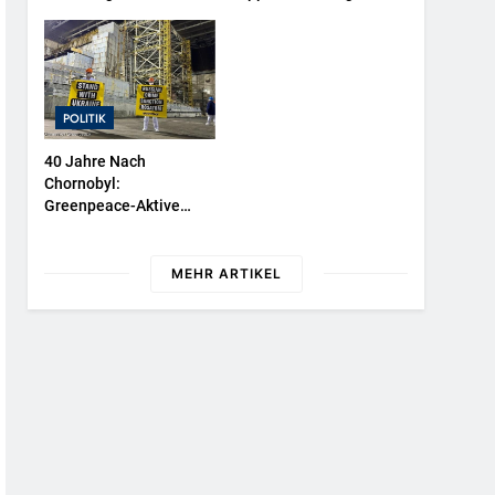
NATURKIND-Welt Bei
Überwachen
EDEKA
POLITIK
40 Jahre Nach
Chornobyl:
Greenpeace-Aktive
Protestieren Für
Unterstützung Bei
Wiederaufbau Der
MEHR ARTIKEL
Zerstörten Schutzhülle /
Greenpeace-Report
Dokumentiert Folgen
Des Russischen
Drohnenangriffs