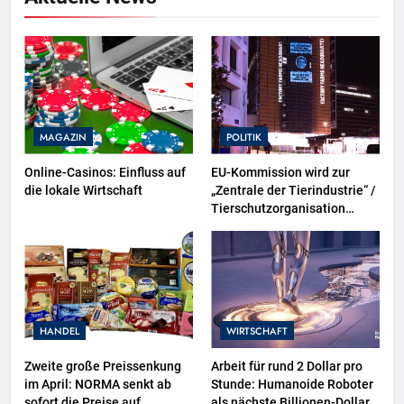
MAGAZIN
POLITIK
Online-Casinos: Einfluss auf
EU-Kommission wird zur
die lokale Wirtschaft
„Zentrale der Tierindustrie“ /
Tierschutzorganisation
Animal Equality prangert mit
Projektion in Brüssel die
Nähe der EU-Kommission zur
Tierindustrie an
HANDEL
WIRTSCHAFT
Zweite große Preissenkung
Arbeit für rund 2 Dollar pro
im April: NORMA senkt ab
Stunde: Humanoide Roboter
sofort die Preise auf
als nächste Billionen-Dollar-