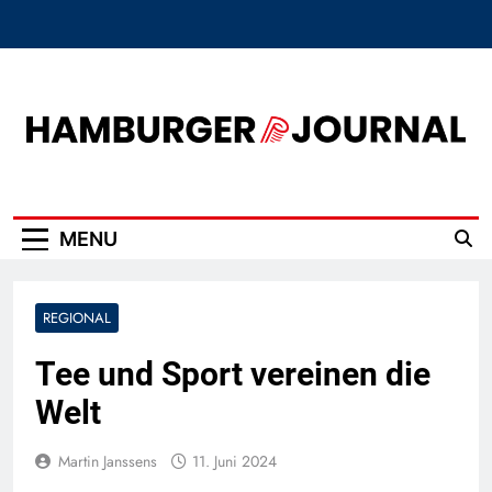
Skip
to
content
Hamburger Journal
MENU
REGIONAL
Tee und Sport vereinen die
Welt
Martin Janssens
11. Juni 2024