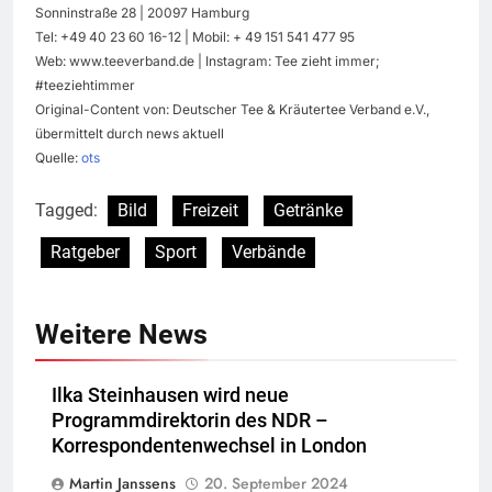
Sonninstraße 28 | 20097 Hamburg
Tel: +49 40 23 60 16-12 | Mobil: + 49 151 541 477 95
Web: www.teeverband.de | Instagram: Tee zieht immer;
#teeziehtimmer
Original-Content von: Deutscher Tee & Kräutertee Verband e.V.,
übermittelt durch news aktuell
Quelle:
ots
Tagged:
Bild
Freizeit
Getränke
Ratgeber
Sport
Verbände
Weitere News
Ilka Steinhausen wird neue
Programmdirektorin des NDR –
Korrespondentenwechsel in London
Martin Janssens
20. September 2024