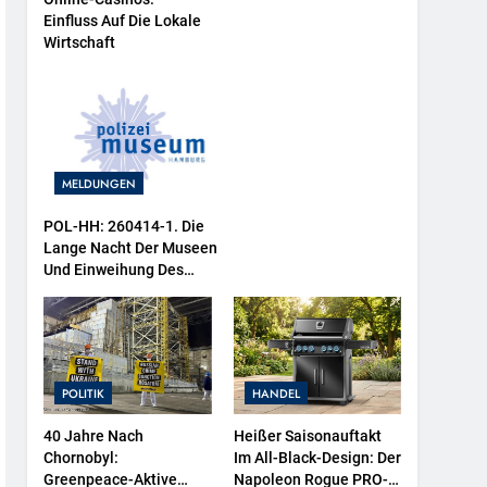
Einfluss Auf Die Lokale
Wirtschaft
MELDUNGEN
POL-HH: 260414-1. Die
Lange Nacht Der Museen
Und Einweihung Des
Wasserschutzpolizeibootes
Sowie Neuer
Ausstellungsbereiche Im
Polizeimuseum Hamburg
POLITIK
HANDEL
40 Jahre Nach
Heißer Saisonauftakt
Chornobyl:
Im All-Black-Design: Der
Greenpeace-Aktive
Napoleon Rogue PRO-S