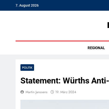
Skip
7. August 2026
to
content
Hambu
REGIONAL
POLITIK
Statement: Würths Anti
Martin Janssens
19. März 2024