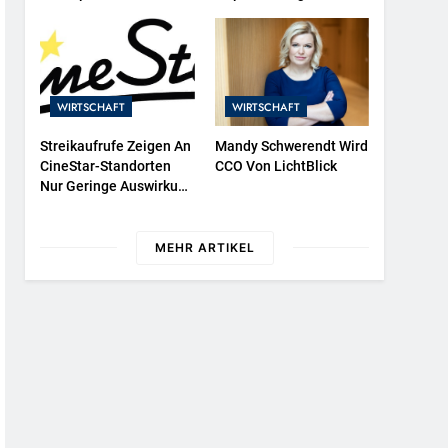
Protestieren Für
525 In Der Exklusiven
Unterstützung Bei
Grillfürst-Edition
Wiederaufbau Der
Zerstörten Schutzhülle /
Greenpeace-Report
WIRTSCHAFT
WIRTSCHAFT
Dokumentiert Folgen
Des Russischen
Streikaufrufe Zeigen An
Mandy Schwerendt Wird
Drohnenangriffs
CineStar-Standorten
CCO Von LichtBlick
Nur Geringe Auswirkung
Auf Den Kinobetrieb
MEHR ARTIKEL