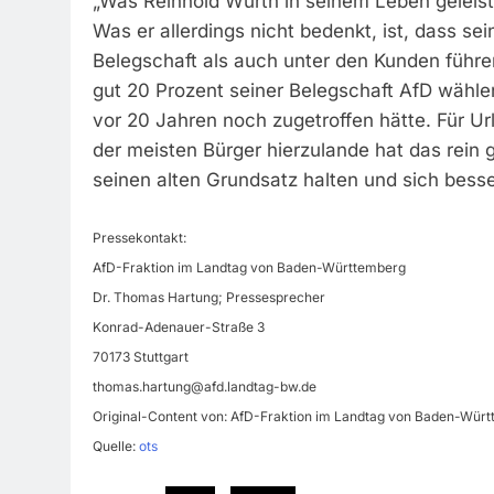
„Was Reinhold Würth in seinem Leben geleistet
Was er allerdings nicht bedenkt, ist, dass se
Belegschaft als auch unter den Kunden führe
gut 20 Prozent seiner Belegschaft AfD wählen.
vor 20 Jahren noch zugetroffen hätte. Für Url
der meisten Bürger hierzulande hat das rein g
seinen alten Grundsatz halten und sich besse
Pressekontakt:
AfD-Fraktion im Landtag von Baden-Württemberg
Dr. Thomas Hartung; Pressesprecher
Konrad-Adenauer-Straße 3
70173 Stuttgart
thomas.hartung@afd.landtag-bw.de
Original-Content von: AfD-Fraktion im Landtag von Baden-Württ
Quelle:
ots