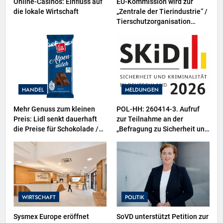
Online-Casinos: Einfluss auf
EU-Kommission wird zur
die lokale Wirtschaft
„Zentrale der Tierindustrie“ /
Tierschutzorganisation
Animal Equality prangert mit
Projektion in Brüssel die
Nähe der EU-Kommission zur
Tierindustrie an
HANDEL
MELDUNGEN
Mehr Genuss zum kleinen
POL-HH: 260414-3. Aufruf
Preis: Lidl senkt dauerhaft
zur Teilnahme an der
die Preise für Schokolade /
„Befragung zu Sicherheit und
26 Schokoladenartikel jetzt
Kriminalität in Deutschland
bis zu 13 Prozent günstiger
(SKiD) 2026“
WIRTSCHAFT
POLITIK
Sysmex Europe eröffnet
SoVD unterstützt Petition zur