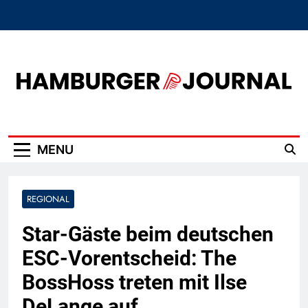
Skip
to
content
Hamburger Journal
MENU
REGIONAL
Star-Gäste beim deutschen
ESC-Vorentscheid: The
BossHoss treten mit Ilse
DeLange auf