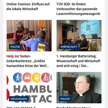
Online-Casinos: Einfluss auf
TÜV SÜD: So finden
die lokale Wirtschaft
Verbraucher das passende
Laserentfernungsmessgerät
POLITIK
WIRTSCHAFT
Help zur Sudan-
1. Hamburger Batterietag:
Geberkonferenz: „Größte
Wissenschaft und Wirtschaft
humanitäre Krise der Welt
sind sich einig / Die
weitet sich aus“
Energiewende braucht
Speicher, nicht Stillstand
MELDUNGEN
POLITIK