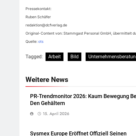
Pressekontakt:
Ruben Schäfer
redaktion@dcfverlag.de
Original-Content von: Stammgast Personal GmbH, übermittelt d
Quelle:
ots
Tagged:
Arbeit
Bild
Unternehmensberatun
Weitere News
PR-Trendmonitor 2026: Kaum Bewegung Be
Den Gehältern
15. April 2026
Sysmex Europe Eröffnet Offiziell Seinen