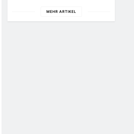
Zukunft
26 Schokoladenartikel
Jetzt Bis Zu 13 Prozent
MEHR ARTIKEL
Günstiger