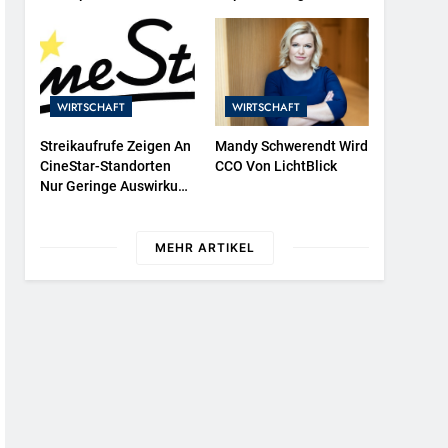
Protestieren Für
525 In Der Exklusiven
Unterstützung Bei
Grillfürst-Edition
Wiederaufbau Der
Zerstörten Schutzhülle /
Greenpeace-Report
WIRTSCHAFT
WIRTSCHAFT
Dokumentiert Folgen
Des Russischen
Streikaufrufe Zeigen An
Mandy Schwerendt Wird
Drohnenangriffs
CineStar-Standorten
CCO Von LichtBlick
Nur Geringe Auswirkung
Auf Den Kinobetrieb
MEHR ARTIKEL