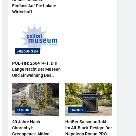
Einfluss Auf Die Lokale
Wirtschaft
MELDUNGEN
POL-HH: 260414-1. Die
Lange Nacht Der Museen
Und Einweihung Des
Wasserschutzpolizeibootes
Sowie Neuer
Ausstellungsbereiche Im
Polizeimuseum Hamburg
POLITIK
HANDEL
40 Jahre Nach
Heißer Saisonauftakt
Chornobyl:
Im All-Black-Design: Der
Greenpeace-Aktive
Napoleon Rogue PRO-S