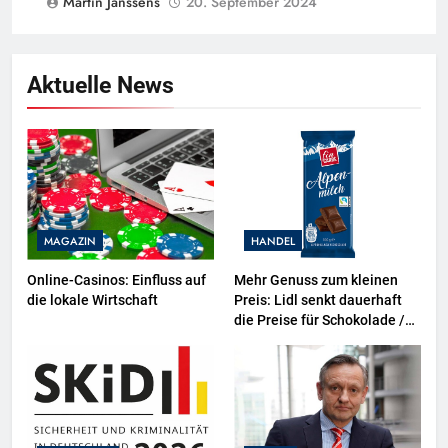
Martin Janssens
20. September 2024
Aktuelle News
MAGAZIN
HANDEL
Online-Casinos: Einfluss auf
Mehr Genuss zum kleinen
die lokale Wirtschaft
Preis: Lidl senkt dauerhaft
die Preise für Schokolade /
26 Schokoladenartikel jetzt
bis zu 13 Prozent günstiger