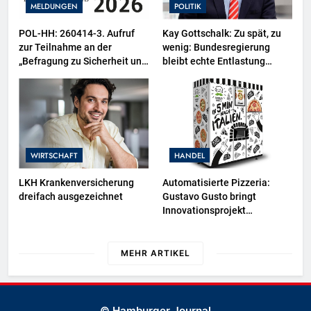
MELDUNGEN
POLITIK
POL-HH: 260414-3. Aufruf
Kay Gottschalk: Zu spät, zu
zur Teilnahme an der
wenig: Bundesregierung
„Befragung zu Sicherheit und
bleibt echte Entlastung
Kriminalität in Deutschland
schuldig
(SKiD) 2026“
WIRTSCHAFT
HANDEL
LKH Krankenversicherung
Automatisierte Pizzeria:
dreifach ausgezeichnet
Gustavo Gusto bringt
Innovationsprojekt
„Gustavomat“ an den Start
MEHR ARTIKEL
© Hamburger Journal