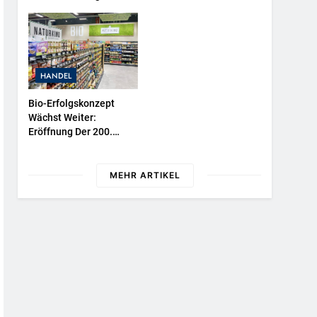
Wasserschutzpolizeibootes
Sowie Neuer
Ausstellungsbereiche Im
Polizeimuseum Hamburg
HANDEL
Bio-Erfolgskonzept
Wächst Weiter:
Eröffnung Der 200.
NATURKIND-Welt Bei
EDEKA
MEHR ARTIKEL