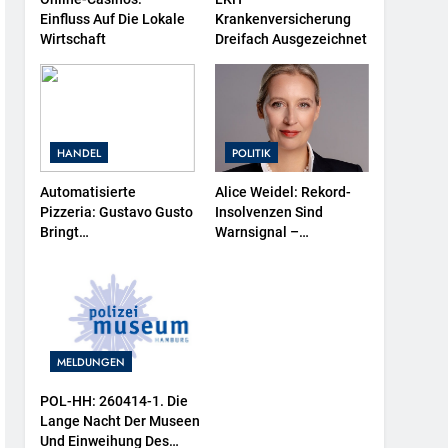
Einfluss Auf Die Lokale
Krankenversicherung
Wirtschaft
Dreifach Ausgezeichnet
HANDEL
POLITIK
Automatisierte
Alice Weidel: Rekord-
Pizzeria: Gustavo Gusto
Insolvenzen Sind
Bringt
Warnsignal –
Innovationsprojekt
Bundesregierung
„Gustavomat“ An Den
Verschärft Die
Start
Wirtschaftskrise
MELDUNGEN
POL-HH: 260414-1. Die
Lange Nacht Der Museen
Und Einweihung Des