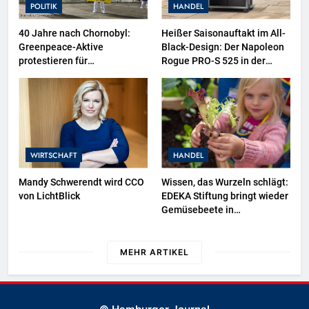
POLITIK
HANDEL
40 Jahre nach Chornobyl:
Heißer Saisonauftakt im All-
Greenpeace-Aktive
Black-Design: Der Napoleon
protestieren für
Rogue PRO-S 525 in der
Unterstützung bei
exklusiven Grillfürst-Edition
Wiederaufbau der zerstörten
Schutzhülle / Greenpeace-
Report dokumentiert Folgen
des russischen
Drohnenangriffs
WIRTSCHAFT
HANDEL
Mandy Schwerendt wird CCO
Wissen, das Wurzeln schlägt:
von LichtBlick
EDEKA Stiftung bringt wieder
Gemüsebeete in
Deutschlands Kitas
MEHR ARTIKEL