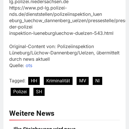
lg.polizei.niedersachsen.de
https://www.pd-lg.polizei-
nds.de/dienststellen/polizeiinspektion_luen
eburg_luechow_dannenberg_uelzen/pressestelle/presse
der-polizei
inspektion-lueneburgluechow-duelzen-543.html
Original-Content von: Polizeiinspektion
Lüneburg/Lüchow-Dannenberg/Uelzen, übermittelt
durch news aktuell
Quelle:
ots
Tagged:
HH
Kriminalität
MV
NI
Polizei
SH
Weitere News