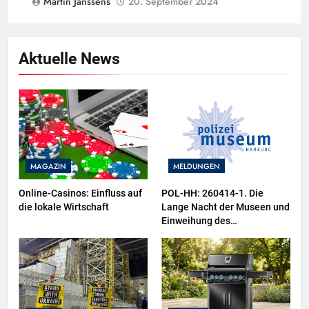
Martin Janssens
20. September 2024
Aktuelle News
MAGAZIN
MELDUNGEN
Online-Casinos: Einfluss auf
POL-HH: 260414-1. Die
die lokale Wirtschaft
Lange Nacht der Museen und
Einweihung des
Wasserschutzpolizeibootes
sowie neuer
Ausstellungsbereiche im
Polizeimuseum Hamburg