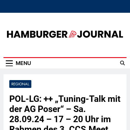
Skip
to
content
Hamburger Journal
MENU
REGIONAL
POL-LG: ++ „Tuning-Talk mit
der AG Poser“ – Sa.
28.09.24 – 17 – 20 Uhr im
Rahmen des 3. CCS.Meet