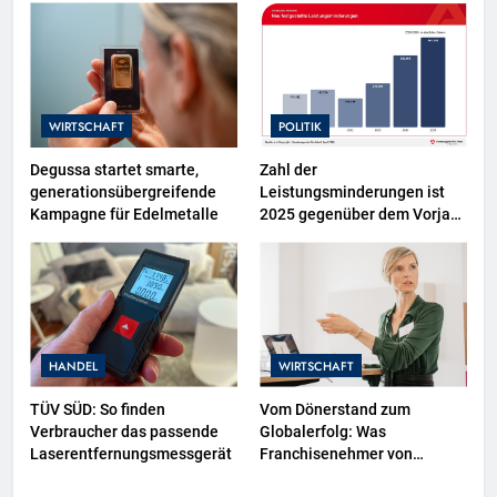
sowie neuer
Ausstellungsbereiche im
Polizeimuseum Hamburg
WIRTSCHAFT
POLITIK
Degussa startet smarte,
Zahl der
generationsübergreifende
Leistungsminderungen ist
Kampagne für Edelmetalle
2025 gegenüber dem Vorjahr
gestiegen / BA-Presseinfo
Nr. 13
HANDEL
WIRTSCHAFT
TÜV SÜD: So finden
Vom Dönerstand zum
Verbraucher das passende
Globalerfolg: Was
Laserentfernungsmessgerät
Franchisenehmer von
Mangal lernen können