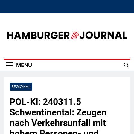
Skip
to
content
Hamburger Journal
MENU
REGIONAL
POL-KI: 240311.5
Schwentinental: Zeugen
nach Verkehrsunfall mit
hohem Personen- und