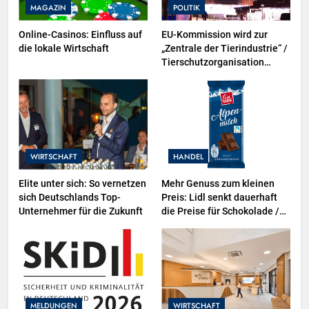
MAGAZIN
POLITIK
Online-Casinos: Einfluss auf
EU-Kommission wird zur
die lokale Wirtschaft
„Zentrale der Tierindustrie“ /
Tierschutzorganisation
Animal Equality prangert mit
Projektion in Brüssel die
Nähe der EU-Kommission zur
Tierindustrie an
WIRTSCHAFT
HANDEL
Elite unter sich: So vernetzen
Mehr Genuss zum kleinen
sich Deutschlands Top-
Preis: Lidl senkt dauerhaft
Unternehmer für die Zukunft
die Preise für Schokolade /
26 Schokoladenartikel jetzt
bis zu 13 Prozent günstiger
MELDUNGEN
WIRTSCHAFT