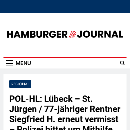
Skip
to
content
Hamburger Journal
MENU
REGIONAL
POL-HL: Lübeck – St.
Jürgen / 77-jähriger Rentner
Siegfried H. erneut vermisst
– Polizei bittet um Mithilfe