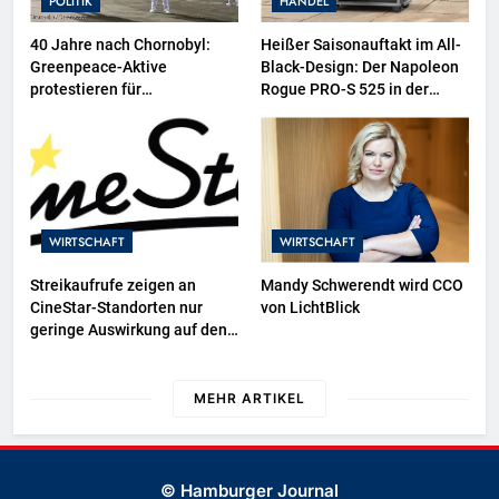
POLITIK
HANDEL
40 Jahre nach Chornobyl:
Heißer Saisonauftakt im All-
Greenpeace-Aktive
Black-Design: Der Napoleon
protestieren für
Rogue PRO-S 525 in der
Unterstützung bei
exklusiven Grillfürst-Edition
Wiederaufbau der zerstörten
Schutzhülle / Greenpeace-
Report dokumentiert Folgen
des russischen
Drohnenangriffs
WIRTSCHAFT
WIRTSCHAFT
Streikaufrufe zeigen an
Mandy Schwerendt wird CCO
CineStar-Standorten nur
von LichtBlick
geringe Auswirkung auf den
Kinobetrieb
MEHR ARTIKEL
© Hamburger Journal