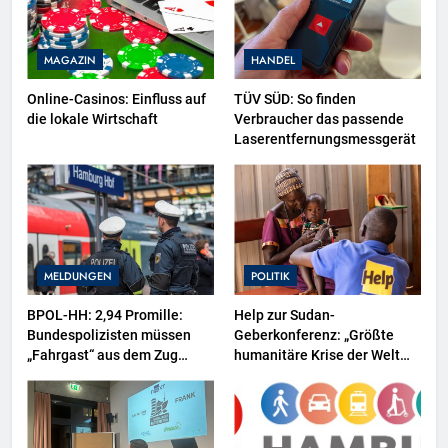
MAGAZIN
HANDEL
Online-Casinos: Einfluss auf
TÜV SÜD: So finden
die lokale Wirtschaft
Verbraucher das passende
Laserentfernungsmessgerät
MELDUNGEN
POLITIK
BPOL-HH: 2,94 Promille:
Help zur Sudan-
Bundespolizisten müssen
Geberkonferenz: „Größte
„Fahrgast“ aus dem Zug
humanitäre Krise der Welt
tragen-
weitet sich aus“