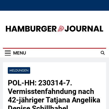
Skip
to
content
Hamburger Journal
MENU
MELDUNGEN
POL-HH: 230314-7.
Vermisstenfahndung nach
42-jähriger Tatjana Angelika
Denise Schillhabel