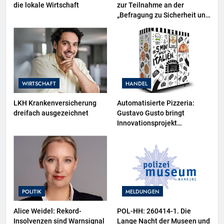
die lokale Wirtschaft
zur Teilnahme an der
„Befragung zu Sicherheit und
Kriminalität in Deutschland
(SKiD) 2026“
WIRTSCHAFT
HANDEL
LKH Krankenversicherung
Automatisierte Pizzeria:
dreifach ausgezeichnet
Gustavo Gusto bringt
Innovationsprojekt
„Gustavomat“ an den Start
POLITIK
MELDUNGEN
Alice Weidel: Rekord-
POL-HH: 260414-1. Die
Insolvenzen sind Warnsignal
Lange Nacht der Museen und