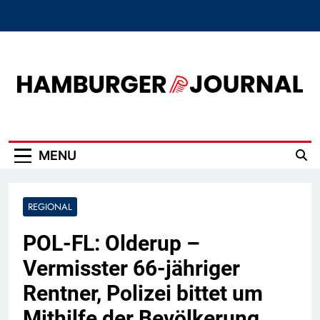
Skip
to
content
Hamburger Journal
MENU
REGIONAL
POL-FL: Olderup –
Vermisster 66-jähriger
Rentner, Polizei bittet um
Mithilfe der Bevölkerung