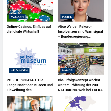
MAGAZIN
POLITIK
Online-Casinos: Einfluss auf
Alice Weidel: Rekord-
die lokale Wirtschaft
Insolvenzen sind Warnsignal
– Bundesregierung
verschärft die
Wirtschaftskrise
MELDUNGEN
HANDEL
POL-HH: 260414-1. Die
Bio-Erfolgskonzept wächst
Lange Nacht der Museen und
weiter: Eröffnung der 200.
Einweihung des
NATURKIND-Welt bei EDEKA
Wasserschutzpolizeibootes
sowie neuer
Ausstellungsbereiche im
Polizeimuseum Hamburg