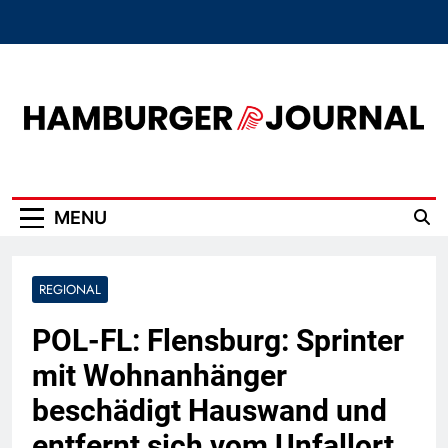
Skip
to
content
Hamburger Journal
MENU
REGIONAL
POL-FL: Flensburg: Sprinter
mit Wohnanhänger
beschädigt Hauswand und
entfernt sich vom Unfallort