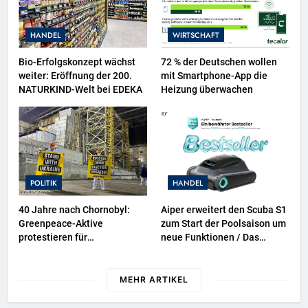
HANDEL
WIRTSCHAFT
Bio-Erfolgskonzept wächst
72 % der Deutschen wollen
weiter: Eröffnung der 200.
mit Smartphone-App die
NATURKIND-Welt bei EDEKA
Heizung überwachen
POLITIK
HANDEL
40 Jahre nach Chornobyl:
Aiper erweitert den Scuba S1
Greenpeace-Aktive
zum Start der Poolsaison um
protestieren für
neue Funktionen / Das
Unterstützung bei
bewährte Modell wird noch
Wiederaufbau der zerstörten
effizienter und komfortabler
Schutzhülle / Greenpeace-
in der Nutzung
MEHR ARTIKEL
Report dokumentiert Folgen
des russischen