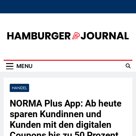
Skip
to
content
Hamburger Journal
MENU
HANDEL
NORMA Plus App: Ab heute
sparen Kundinnen und
Kunden mit den digitalen
Coupons bis zu 50 Prozent