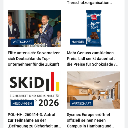
Tierschutzorganisation
Animal Equality prangert mit
Projektion in Brüssel die
Nähe der EU-Kommission zur
Tierindustrie an
WIRTSCHAFT
HANDEL
Elite unter sich: So vernetzen
Mehr Genuss zum kleinen
sich Deutschlands Top-
Preis: Lidl senkt dauerhaft
Unternehmer für die Zukunft
die Preise für Schokolade /
26 Schokoladenartikel jetzt
bis zu 13 Prozent günstiger
MELDUNGEN
WIRTSCHAFT
POL-HH: 260414-3. Aufruf
Sysmex Europe eröffnet
zur Teilnahme an der
offiziell seinen neuen
„Befragung zu Sicherheit und
Campus in Hamburg und