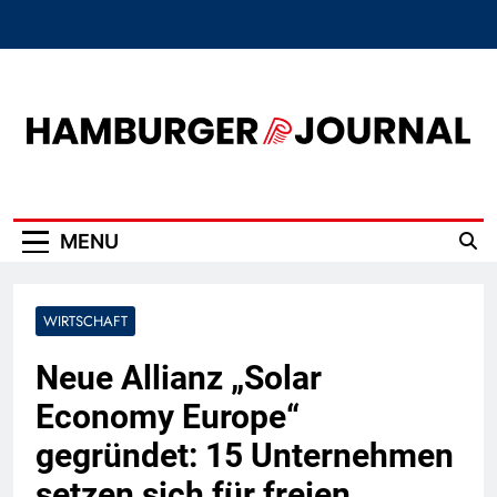
Skip
to
content
Hamburger Journal
MENU
WIRTSCHAFT
Neue Allianz „Solar
Economy Europe“
gegründet: 15 Unternehmen
setzen sich für freien