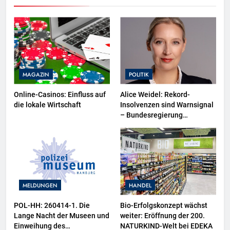
MAGAZIN
POLITIK
Online-Casinos: Einfluss auf
Alice Weidel: Rekord-
die lokale Wirtschaft
Insolvenzen sind Warnsignal
– Bundesregierung
verschärft die
Wirtschaftskrise
MELDUNGEN
HANDEL
POL-HH: 260414-1. Die
Bio-Erfolgskonzept wächst
Lange Nacht der Museen und
weiter: Eröffnung der 200.
Einweihung des
NATURKIND-Welt bei EDEKA