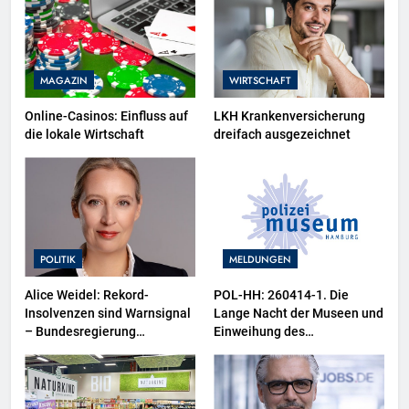
MAGAZIN
WIRTSCHAFT
Online-Casinos: Einfluss auf
LKH Krankenversicherung
die lokale Wirtschaft
dreifach ausgezeichnet
POLITIK
MELDUNGEN
Alice Weidel: Rekord-
POL-HH: 260414-1. Die
Insolvenzen sind Warnsignal
Lange Nacht der Museen und
– Bundesregierung
Einweihung des
verschärft die
Wasserschutzpolizeibootes
Wirtschaftskrise
sowie neuer
Ausstellungsbereiche im
Polizeimuseum Hamburg