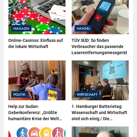
MAGAZIN
HANDEL
Online-Casinos: Einfluss auf
TÜV SÜD: So finden
die lokale Wirtschaft
Verbraucher das passende
Laserentfernungsmessgerät
POLITIK
WIRTSCHAFT
Help zur Sudan-
1. Hamburger Batterietag:
Geberkonferenz: „Größte
Wissenschaft und Wirtschaft
humanitäre Krise der Welt
sind sich einig / Die
weitet sich aus“
Energiewende braucht
Speicher, nicht Stillstand