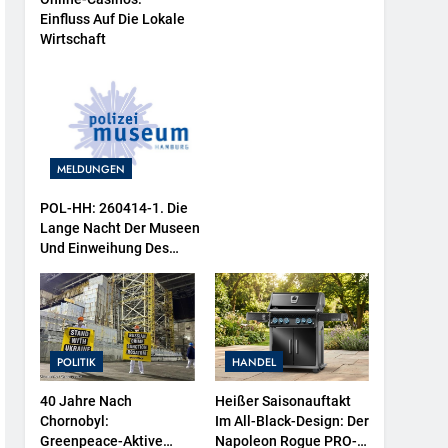
Einfluss Auf Die Lokale
Wirtschaft
MELDUNGEN
POL-HH: 260414-1. Die
Lange Nacht Der Museen
Und Einweihung Des
Wasserschutzpolizeibootes
Sowie Neuer
Ausstellungsbereiche Im
Polizeimuseum Hamburg
POLITIK
HANDEL
40 Jahre Nach
Heißer Saisonauftakt
Chornobyl:
Im All-Black-Design: Der
Greenpeace-Aktive
Napoleon Rogue PRO-S