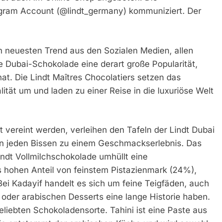
agram Account (@lindt_germany) kommuniziert. Der
en neuesten Trend aus den Sozialen Medien, allen
te Dubai-Schokolade eine derart große Popularität,
at. Die Lindt Maîtres Chocolatiers setzen das
ität um und laden zu einer Reise in die luxuriöse Welt
t vereint werden, verleihen den Tafeln der Lindt Dubai
n jeden Bissen zu einem Geschmackserlebnis. Das
indt Vollmilchschokolade umhüllt eine
s hohen Anteil von feinstem Pistazienmark (24%),
ei Kadayif handelt es sich um feine Teigfäden, auch
n oder arabischen Desserts eine lange Historie haben.
eliebten Schokoladensorte. Tahini ist eine Paste aus