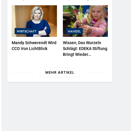
Protestieren Für
525 In Der Exklusiven
Unterstützung Bei
Grillfürst-Edition
Wiederaufbau Der
Zerstörten Schutzhülle /
Greenpeace-Report
WIRTSCHAFT
HANDEL
Dokumentiert Folgen
Des Russischen
Mandy Schwerendt Wird
Wissen, Das Wurzeln
Drohnenangriffs
CCO Von LichtBlick
Schlägt: EDEKA Stiftung
Bringt Wieder
Gemüsebeete In
Deutschlands Kitas
MEHR ARTIKEL