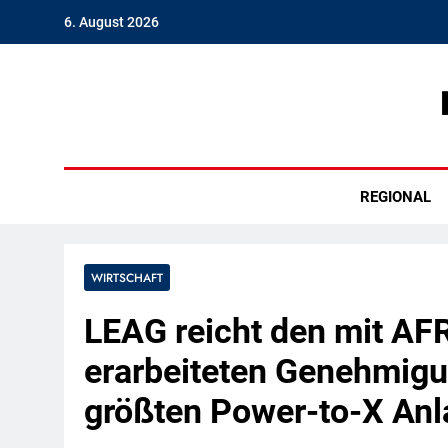
Skip
6. August 2026
to
content
Hambu
REGIONAL
WIRTSCHAFT
LEAG reicht den mit AF
erarbeiteten Genehmigun
größten Power-to-X Anl