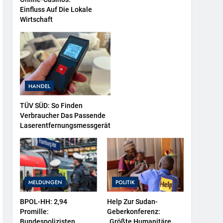
Einfluss Auf Die Lokale
Wirtschaft
HANDEL
TÜV SÜD: So Finden
Verbraucher Das Passende
Laserentfernungsmessgerät
MELDUNGEN
POLITIK
BPOL-HH: 2,94
Help Zur Sudan-
Promille:
Geberkonferenz:
Bundespolizisten
„Größte Humanitäre