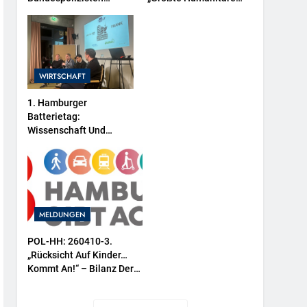
Müssen „Fahrgast“ Aus
Krise Der Welt Weitet
Dem Zug Tragen-
Sich Aus“
WIRTSCHAFT
1. Hamburger
Batterietag:
Wissenschaft Und
Wirtschaft Sind Sich
Einig / Die
Energiewende Braucht
Speicher, Nicht
Stillstand
MELDUNGEN
POL-HH: 260410-3.
„Rücksicht Auf Kinder…
Kommt An!“ – Bilanz Der
Dreiwöchigen
Verkehrssicherheitsaktion