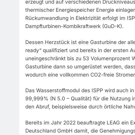
erzeugt und auf verschiedenen Druckniveaus
thermischer Energiespeicher Energie einlage
Rückumwandlung in Elektrizität erfolgt im IS
Dampfturbinen-Kombikraftwerk (GuD-K).
Dessen Herzstück ist eine Gasturbine der all
ready“ qualifiziert und bereits in der erste
uneingeschränkt bis zu 53 Volumenprozent Wa
Gasturbine dann so umgerüstet werden, dass
wodurch eine vollkommen CO2-freie Stromer
Das Wasserstoffmodul des ISPP wird auch in d
99,999% (N 5.0 – Qualität) für die Nutzung i
den Abruf, beispielsweise durch örtliche Nah
Bereits im Jahr 2022 beauftragte LEAG ein 
Deutschland GmbH damit, die Genehmigungsu