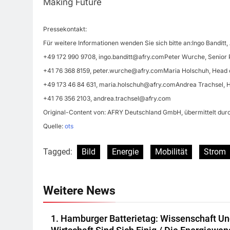
Making Future
Pressekontakt:
Für weitere Informationen wenden Sie sich bitte an:Ingo Banditt
+49 172 990 9708,
ingo.banditt@afry.comPeter
Wurche, Senior 
+41 76 368 8159,
peter.wurche@afry.comMaria
Holschuh, Head 
+49 173 46 84 631,
maria.holschuh@afry.comAndrea
Trachsel, 
+41 76 356 2103,
andrea.trachsel@afry.com
Original-Content von: AFRY Deutschland GmbH, übermittelt durc
Quelle:
ots
Tagged:
Bild
Energie
Mobilität
Strom
Weitere News
1. Hamburger Batterietag: Wissenschaft U