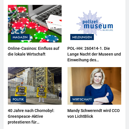
MAGAZIN
MELDUNGEN
Online-Casinos: Einfluss auf
POL-HH: 260414-1. Die
die lokale Wirtschaft
Lange Nacht der Museen und
Einweihung des
Wasserschutzpolizeibootes
sowie neuer
Ausstellungsbereiche im
Polizeimuseum Hamburg
POLITIK
WIRTSCHAFT
40 Jahre nach Chornobyl:
Mandy Schwerendt wird CCO
Greenpeace-Aktive
von LichtBlick
protestieren für
Unterstützung bei