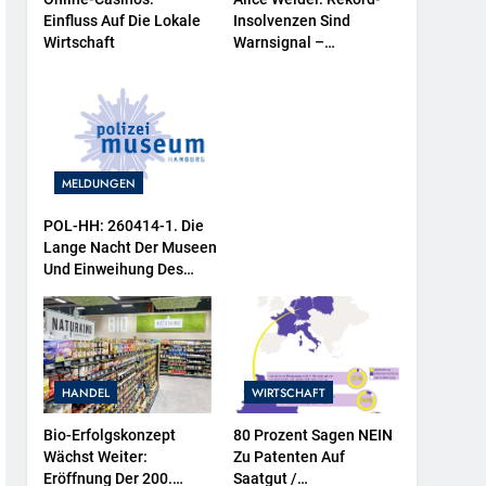
Einfluss Auf Die Lokale
Insolvenzen Sind
Wirtschaft
Warnsignal –
Bundesregierung
Verschärft Die
Wirtschaftskrise
MELDUNGEN
POL-HH: 260414-1. Die
Lange Nacht Der Museen
Und Einweihung Des
Wasserschutzpolizeibootes
Sowie Neuer
Ausstellungsbereiche Im
Polizeimuseum Hamburg
HANDEL
WIRTSCHAFT
Bio-Erfolgskonzept
80 Prozent Sagen NEIN
Wächst Weiter:
Zu Patenten Auf
Eröffnung Der 200.
Saatgut /