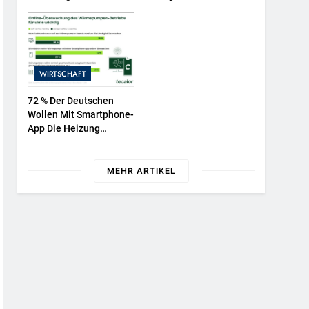
NATURKIND-Welt Bei
Repräsentative
EDEKA
Umfrage In Fünf EU-
Mitgliedstaaten
WIRTSCHAFT
72 % Der Deutschen
Wollen Mit Smartphone-
App Die Heizung
Überwachen
MEHR ARTIKEL