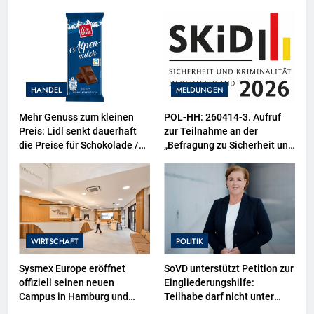
Animal Equality prangert mit
Projektion in Brüssel die
Nähe der EU-Kommission zur
Tierindustrie an
HANDEL
MELDUNGEN
Mehr Genuss zum kleinen
POL-HH: 260414-3. Aufruf
Preis: Lidl senkt dauerhaft
zur Teilnahme an der
die Preise für Schokolade /
„Befragung zu Sicherheit und
26 Schokoladenartikel jetzt
Kriminalität in Deutschland
bis zu 13 Prozent günstiger
(SKiD) 2026“
WIRTSCHAFT
POLITIK
Sysmex Europe eröffnet
SoVD unterstützt Petition zur
offiziell seinen neuen
Eingliederungshilfe:
Campus in Hamburg und
Teilhabe darf nicht unter
setzt damit neue Maßstäbe
Sparvorbehalt geraten