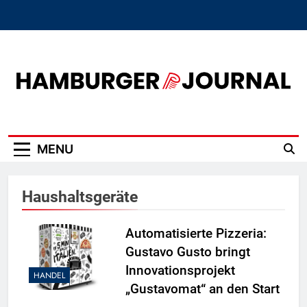
Skip
to
content
Hamburger Journal
MENU
Haushaltsgeräte
Automatisierte Pizzeria:
Gustavo Gusto bringt
Innovationsprojekt
HANDEL
„Gustavomat“ an den Start