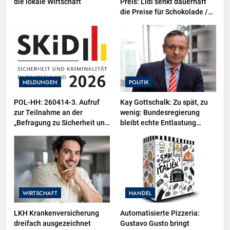
die lokale Wirtschaft
Preis: Lidl senkt dauerhaft
die Preise für Schokolade /
26 Schokoladenartikel jetzt
bis zu 13 Prozent günstiger
MELDUNGEN
POLITIK
POL-HH: 260414-3. Aufruf
Kay Gottschalk: Zu spät, zu
zur Teilnahme an der
wenig: Bundesregierung
„Befragung zu Sicherheit und
bleibt echte Entlastung
Kriminalität in Deutschland
schuldig
(SKiD) 2026“
WIRTSCHAFT
HANDEL
LKH Krankenversicherung
Automatisierte Pizzeria:
dreifach ausgezeichnet
Gustavo Gusto bringt