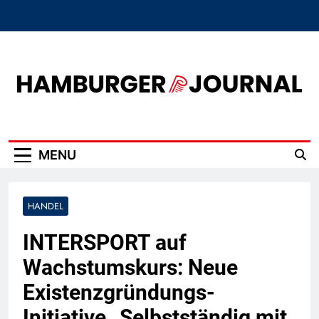
Skip
to
content
Hamburger Journal
MENU
HANDEL
INTERSPORT auf
Wachstumskurs: Neue
Existenzgründungs-
Initiative „Selbstständig mit