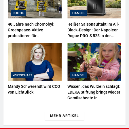
POLITIK
HANDEL
40 Jahre nach Chornobyl:
Heißer Saisonauftakt im All-
Greenpeace-Aktive
Black-Design: Der Napoleon
protestieren für
Rogue PRO-S 525 in der
Unterstützung bei
exklusiven Grillfürst-Edition
Wiederaufbau der zerstörten
Schutzhülle / Greenpeace-
Report dokumentiert Folgen
des russischen
Drohnenangriffs
WIRTSCHAFT
HANDEL
Mandy Schwerendt wird CCO
Wissen, das Wurzeln schlägt:
von LichtBlick
EDEKA Stiftung bringt wieder
Gemüsebeete in
Deutschlands Kitas
MEHR ARTIKEL